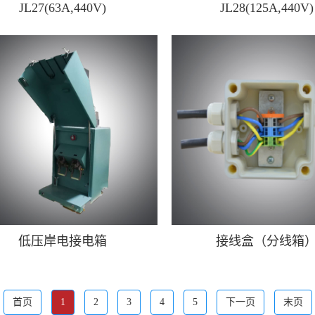
JL27(63A,440V)
JL28(125A,440V)
低压岸电接电箱
接线盒（分线箱
首页
1
2
3
4
5
下一页
末页